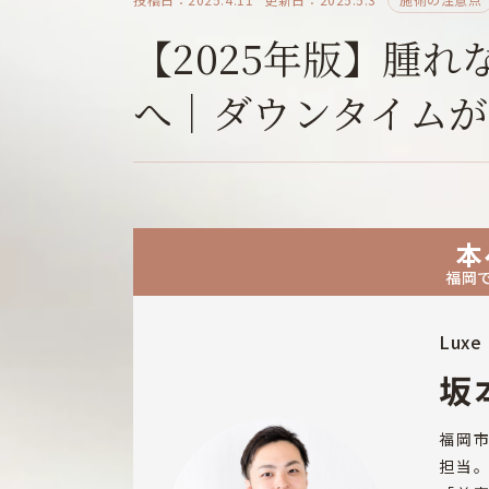
【2025年版】腫
へ｜ダウンタイム
本
福岡
Luxe 
坂
福岡
担当