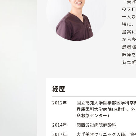
「美
のプ
一人
特に
提案
から
患者
医療
お気
経歴
2012年
国立高知大学医学部医学科卒
兵庫医科大学病院(麻酔科、
命救急センター)
2014年
関西労災病院麻酔科
2017年
大手美容クリニック入職、院