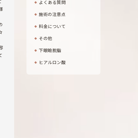
て
よくある質問
様
施術の注意点
の
料金について
々
その他
容
下眼瞼脱脂
て
ヒアルロン酸