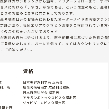
容医療はカウンセリングから施術、アフターフォローまで、すべ
ロセスにおける『丁寧さ』が命である」という信念のもと、患者
ひとりのお悩みに真摯に向き合っております。
、患者様の目元のお悩みに合わせたオーダーメイドの治療プラン
に定評があり、福岡エリアでクマとり治療をご検討されている方
多くのご相談をいただいております。
様が理想の自分に近づけるよう、医学的根拠に基づいた最善の美
をご提供いたします。お一人で悩まず、まずはカウンセリングに
軽にご相談ください。
資格
業
日本美容外科学会 正会員
外科、救
厚生労働省認定 麻酔科標榜医
日本麻酔科学会 認定医
アラガンボトックスビスタ認定医
ジュビダームビスタ認定医
長職を歴