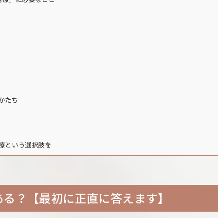
のかたち
療という選択肢を
ある？【最初に正直に答えます】