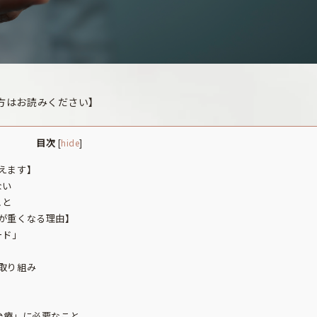
方はお読みください】
目次
[
hide
]
えます】
ない
こと
が重くなる理由】
ード」
取り組み
治療」に必要なこと