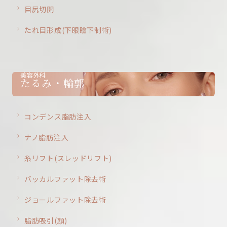
目尻切開
たれ目形成(下眼瞼下制術)
美容外科
たるみ・輪郭
コンデンス脂肪注入
ナノ脂肪注入
糸リフト(スレッドリフト)
バッカルファット除去術
ジョールファット除去術
脂肪吸引(顔)