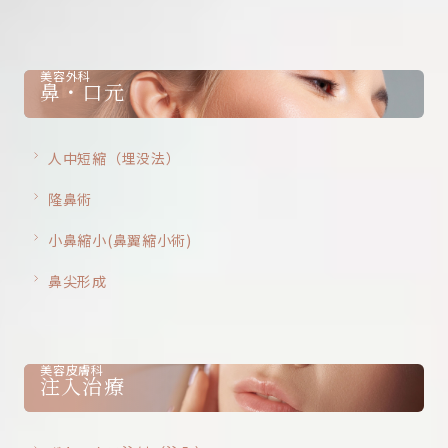
美容外科
鼻・口元
人中短縮（埋没法）
隆鼻術
小鼻縮小(鼻翼縮小術)
鼻尖形成
美容皮膚科
注入治療