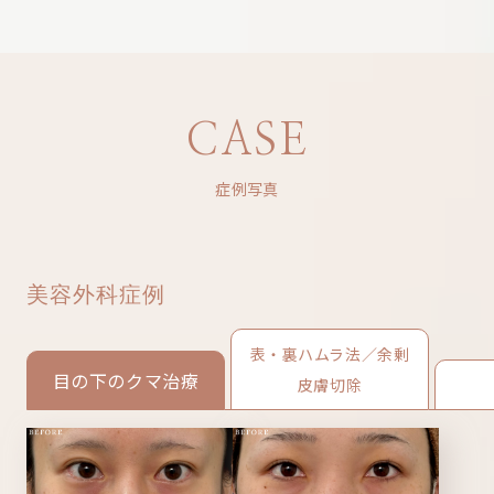
CASE
症例写真
美容外科症例
表・裏ハムラ法／余剰
目の下のクマ治療
皮膚切除