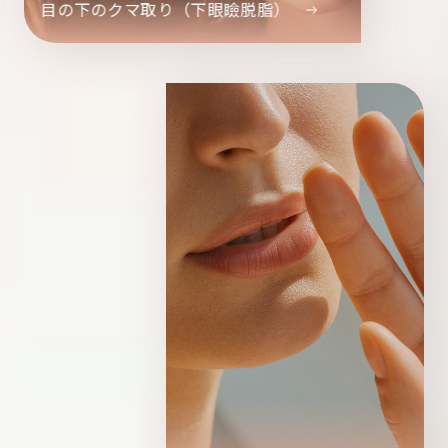
目の下のクマ取り（下眼瞼脱脂）