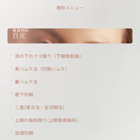
施術メニュー
美容外科
目元
目の下のクマ取り（下眼瞼脱脂）
表ハムラ法（切開ハムラ）
裏ハムラ法
眉下切開
二重(埋没法・全切開法)
上瞼の脂肪取り(上眼瞼脱脂術)
目頭切開