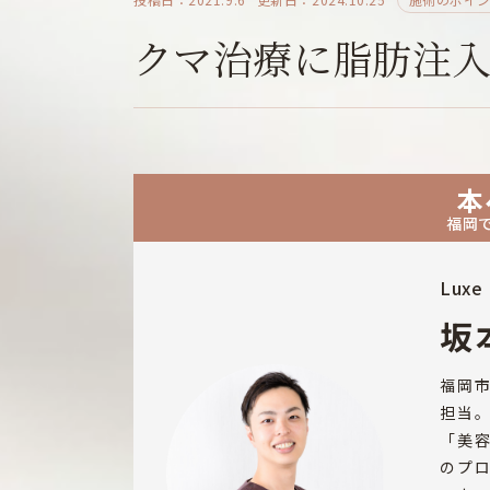
クマ治療に脂肪注
本
福岡
Luxe 
坂
福岡
担当
「美
のプ