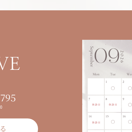
VE
9795
0
る