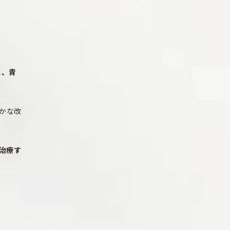
と、青
かな改
治療す