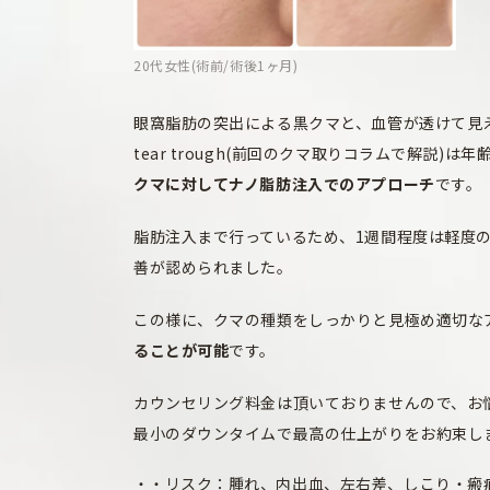
20代女性(術前/術後1ヶ月)
眼窩脂肪の突出による黒クマと、血管が透けて見
tear trough(前回のクマ取りコラムで解説)
クマに対してナノ脂肪注入でのアプローチ
です。
脂肪注入まで行っているため、1週間程度は軽度
善が認められました。
この様に、クマの種類をしっかりと見極め適切な
ることが可能
です。
カウンセリング料金は頂いておりませんので、お
最小のダウンタイムで最高の仕上がりをお約束します。福
・リスク：腫れ、内出血、左右差、しこり・瘢