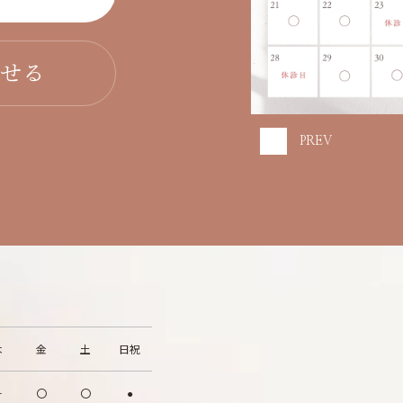
わせる
PREV
木
金
土
日祝
－
〇
〇
●