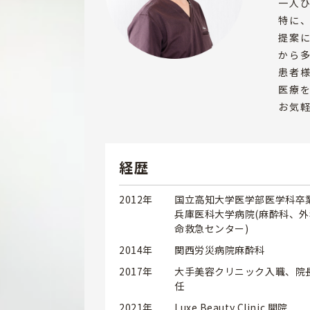
一人
特に
提案
から
患者
医療
お気
経歴
2012年
国立高知大学医学部医学科卒
兵庫医科大学病院(麻酔科、
命救急センター)
2014年
関西労災病院麻酔科
2017年
大手美容クリニック入職、院
任
2021年
Luxe Beauty Clinic 開院