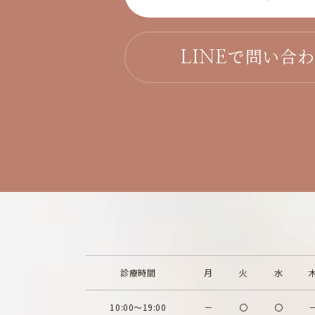
で問い合
LINE
診療時間
月
火
水
10:00～19:00
－
〇
〇