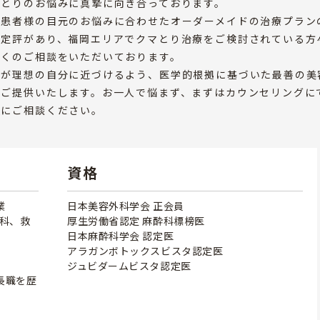
ひとりのお悩みに真摯に向き合っております。
、患者様の目元のお悩みに合わせたオーダーメイドの治療プラン
に定評があり、福岡エリアでクマとり治療をご検討されている方
多くのご相談をいただいております。
様が理想の自分に近づけるよう、医学的根拠に基づいた最善の美
をご提供いたします。お一人で悩まず、まずはカウンセリングに
軽にご相談ください。
資格
業
日本美容外科学会 正会員
外科、救
厚生労働省認定 麻酔科標榜医
日本麻酔科学会 認定医
アラガンボトックスビスタ認定医
ジュビダームビスタ認定医
長職を歴