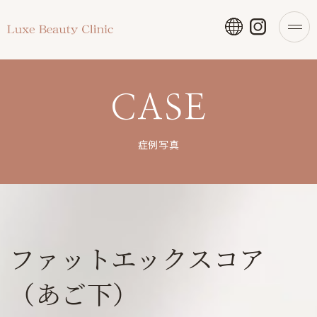
CASE
症例写真
ファットエックスコア
（あご下）