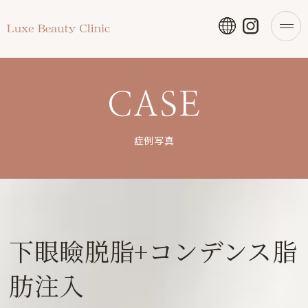
CASE
症例写真
下眼瞼脱脂+コンデンス脂
肪注入