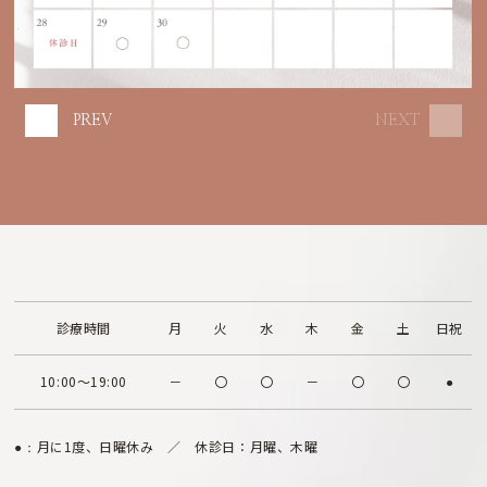
PREV
NEXT
診療時間
月
火
水
木
金
土
日祝
10:00～19:00
－
〇
〇
－
〇
〇
●
月に1度、日曜休み ／ 休診日：月曜、木曜
●：