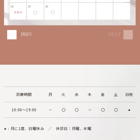
PREV
NEXT
診療時間
月
火
水
木
金
土
日祝
10:00～19:00
－
〇
〇
－
〇
〇
●
月に1度、日曜休み ／ 休診日：月曜、木曜
●：