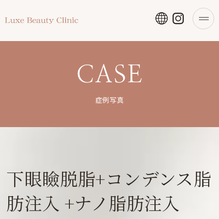
CASE
症例写真
下眼瞼脱脂+コンデンス脂
肪注入 +ナノ脂肪注入