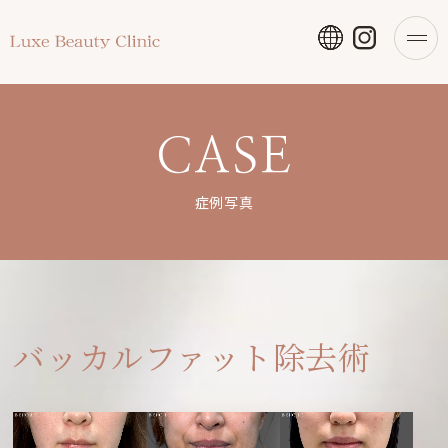
CASE
症例写真
バッカルファット除去術