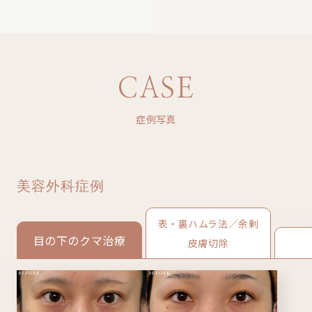
CASE
症例写真
美容外科症例
表・裏ハムラ法／余剰
目の下のクマ治療
皮膚切除