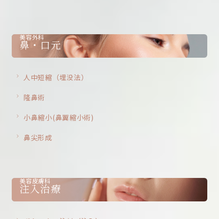
美容外科
鼻・口元
人中短縮（埋没法）
隆鼻術
小鼻縮小(鼻翼縮小術)
鼻尖形成
美容皮膚科
注入治療