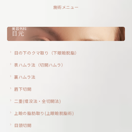
施術メニュー
美容外科
目元
目の下のクマ取り（下眼瞼脱脂）
表ハムラ法（切開ハムラ）
裏ハムラ法
眉下切開
二重(埋没法・全切開法)
上瞼の脂肪取り(上眼瞼脱脂術)
目頭切開