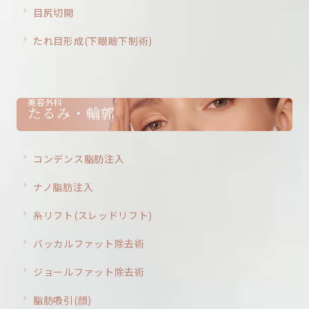
目尻切開
たれ目形成(下眼瞼下制術)
美容外科
たるみ・輪郭
コンデンス脂肪注入
ナノ脂肪注入
糸リフト(スレッドリフト)
バッカルファット除去術
ジョールファット除去術
脂肪吸引(顔)