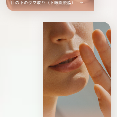
目の下のクマ取り（下眼瞼脱脂）