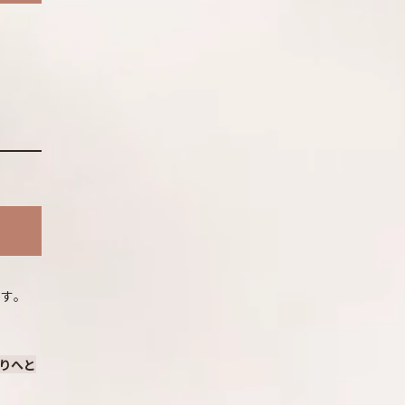
です。
りへと