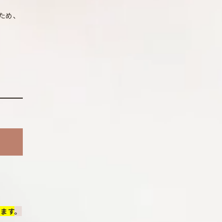
ため、
めます
。