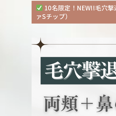
10名限定！NEW!!毛
ァSチップ）