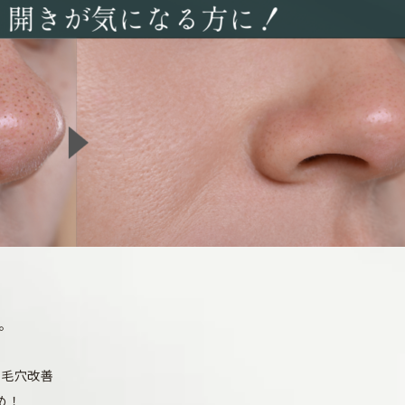
。
＆毛穴改善
め！