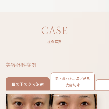
CASE
症例写真
美容外科症例
表・裏ハムラ法／余剰
目の下のクマ治療
皮膚切除