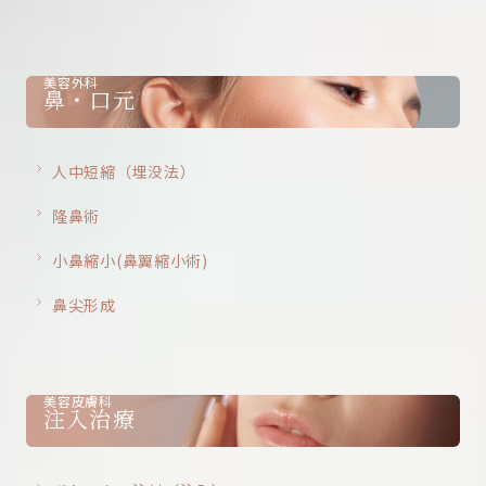
美容外科
鼻・口元
人中短縮（埋没法）
隆鼻術
小鼻縮小(鼻翼縮小術)
鼻尖形成
美容皮膚科
注入治療