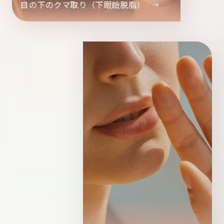
目の下のクマ取り（下眼瞼脱脂）