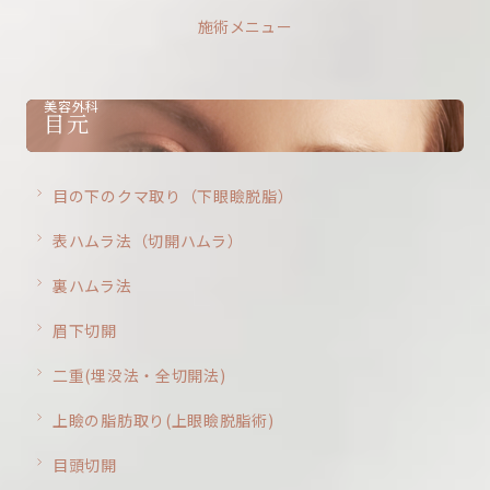
施術メニュー
美容外科
目元
目の下のクマ取り（下眼瞼脱脂）
表ハムラ法（切開ハムラ）
裏ハムラ法
眉下切開
二重(埋没法・全切開法)
上瞼の脂肪取り(上眼瞼脱脂術)
目頭切開