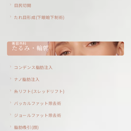
目尻切開
たれ目形成(下眼瞼下制術)
美容外科
たるみ・輪郭
コンデンス脂肪注入
ナノ脂肪注入
糸リフト(スレッドリフト)
バッカルファット除去術
ジョールファット除去術
脂肪吸引(顔)