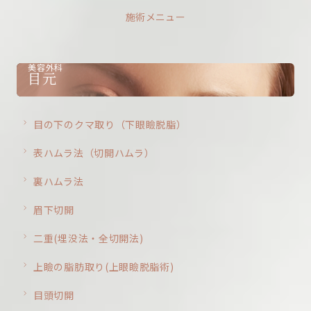
施術メニュー
美容外科
目元
目の下のクマ取り（下眼瞼脱脂）
表ハムラ法（切開ハムラ）
裏ハムラ法
眉下切開
二重(埋没法・全切開法)
上瞼の脂肪取り(上眼瞼脱脂術)
目頭切開