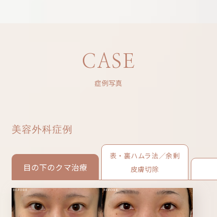
CASE
症例写真
美容外科症例
表・裏ハムラ法／余剰
目の下のクマ治療
皮膚切除