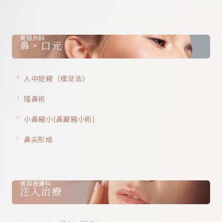
美容外科
鼻・口元
人中短縮（埋没法）
隆鼻術
小鼻縮小(鼻翼縮小術)
鼻尖形成
美容皮膚科
注入治療