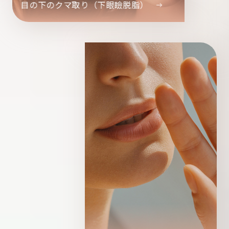
目の下のクマ取り（下眼瞼脱脂）