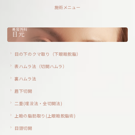
施術メニュー
美容外科
目元
目の下のクマ取り（下眼瞼脱脂）
表ハムラ法（切開ハムラ）
裏ハムラ法
眉下切開
二重(埋没法・全切開法)
上瞼の脂肪取り(上眼瞼脱脂術)
目頭切開