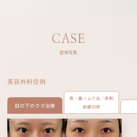
CASE
症例写真
美容外科症例
表・裏ハムラ法／余剰
目の下のクマ治療
皮膚切除