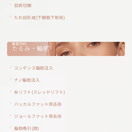
目尻切開
たれ目形成(下眼瞼下制術)
美容外科
たるみ・輪郭
コンデンス脂肪注入
ナノ脂肪注入
糸リフト(スレッドリフト)
バッカルファット除去術
ジョールファット除去術
脂肪吸引(顔)