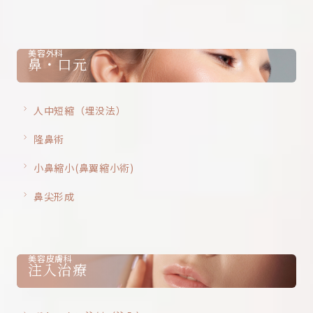
美容外科
鼻・口元
人中短縮（埋没法）
隆鼻術
小鼻縮小(鼻翼縮小術)
鼻尖形成
美容皮膚科
注入治療