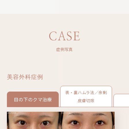
CASE
症例写真
美容外科症例
表・裏ハムラ法／余剰
目の下のクマ治療
皮膚切除