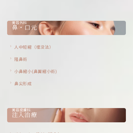
美容外科
鼻・口元
人中短縮（埋没法）
隆鼻術
小鼻縮小(鼻翼縮小術)
鼻尖形成
美容皮膚科
注入治療