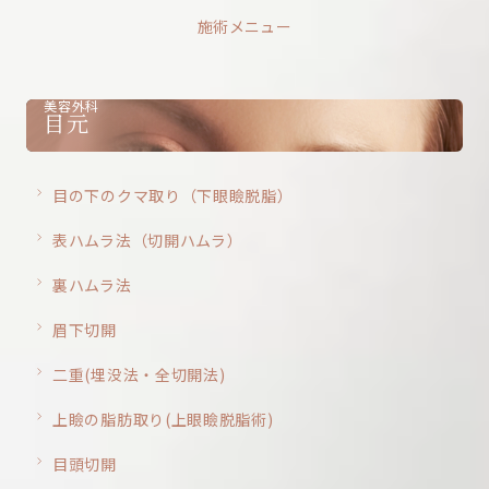
施術メニュー
美容外科
目元
目の下のクマ取り（下眼瞼脱脂）
表ハムラ法（切開ハムラ）
裏ハムラ法
眉下切開
二重(埋没法・全切開法)
上瞼の脂肪取り(上眼瞼脱脂術)
目頭切開