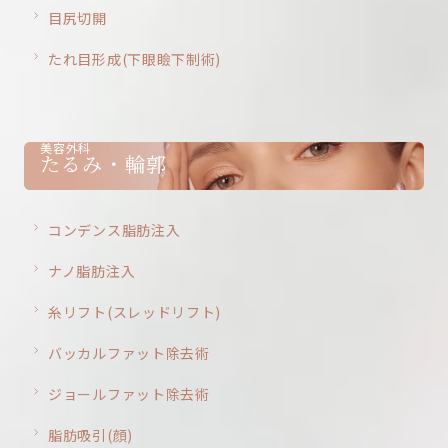
目尻切開
たれ目形成(下眼瞼下制術)
美容外科
たるみ・輪郭
コンデンス脂肪注入
ナノ脂肪注入
糸リフト(スレッドリフト)
バッカルファット除去術
ジョールファット除去術
脂肪吸引(顔)