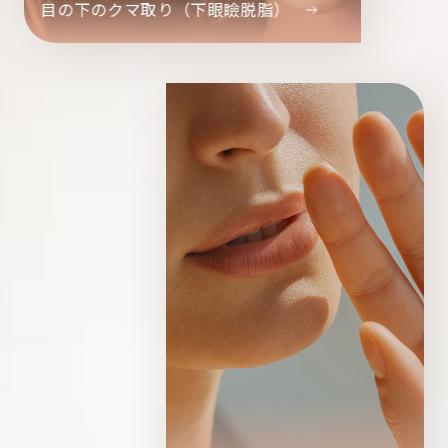
目の下のクマ取り（下眼瞼脱脂）