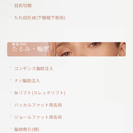
目尻切開
たれ目形成(下眼瞼下制術)
美容外科
たるみ・輪郭
コンデンス脂肪注入
ナノ脂肪注入
糸リフト(スレッドリフト)
バッカルファット除去術
ジョールファット除去術
脂肪吸引(顔)