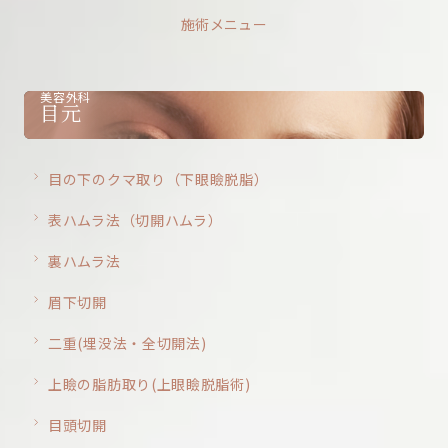
施術メニュー
美容外科
目元
目の下のクマ取り（下眼瞼脱脂）
表ハムラ法（切開ハムラ）
裏ハムラ法
眉下切開
二重(埋没法・全切開法)
上瞼の脂肪取り(上眼瞼脱脂術)
目頭切開