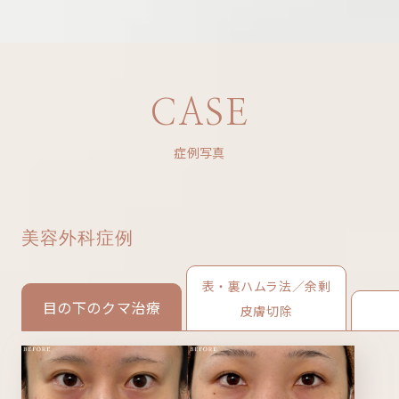
CASE
症例写真
美容外科症例
表・裏ハムラ法／余剰
目の下のクマ治療
皮膚切除