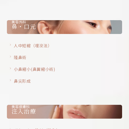
美容外科
鼻・口元
人中短縮（埋没法）
隆鼻術
小鼻縮小(鼻翼縮小術)
鼻尖形成
美容皮膚科
注入治療