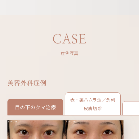
CASE
症例写真
美容外科症例
表・裏ハムラ法／余剰
目の下のクマ治療
皮膚切除