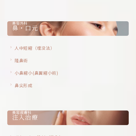
美容外科
鼻・口元
人中短縮（埋没法）
隆鼻術
小鼻縮小(鼻翼縮小術)
鼻尖形成
美容皮膚科
注入治療