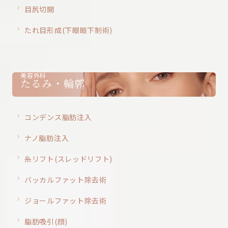
目尻切開
たれ目形成(下眼瞼下制術)
美容外科
たるみ・輪郭
コンデンス脂肪注入
ナノ脂肪注入
糸リフト(スレッドリフト)
バッカルファット除去術
ジョールファット除去術
脂肪吸引(顔)