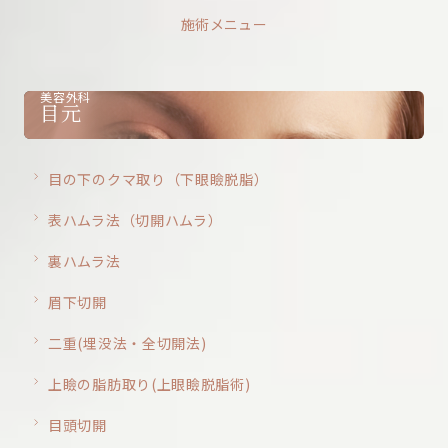
施術メニュー
美容外科
目元
目の下のクマ取り（下眼瞼脱脂）
表ハムラ法（切開ハムラ）
裏ハムラ法
眉下切開
二重(埋没法・全切開法)
上瞼の脂肪取り(上眼瞼脱脂術)
目頭切開