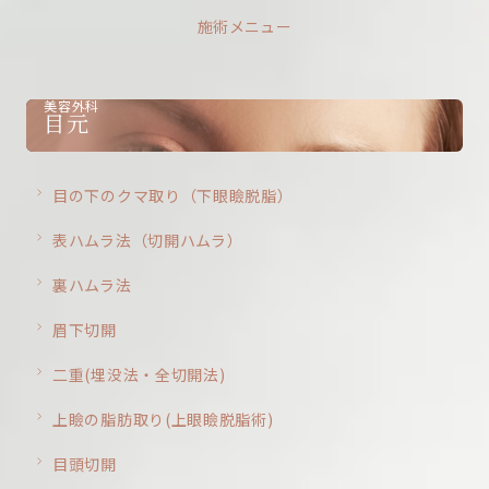
施術メニュー
美容外科
目元
目の下のクマ取り（下眼瞼脱脂）
表ハムラ法（切開ハムラ）
裏ハムラ法
眉下切開
二重(埋没法・全切開法)
上瞼の脂肪取り(上眼瞼脱脂術)
目頭切開