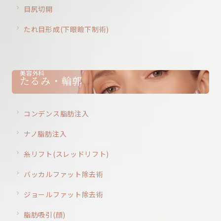
目尻切開
たれ目形成(下眼瞼下制術)
美容外科
たるみ・輪郭
コンデンス脂肪注入
ナノ脂肪注入
糸リフト(スレッドリフト)
バッカルファット除去術
ジョールファット除去術
脂肪吸引(顔)