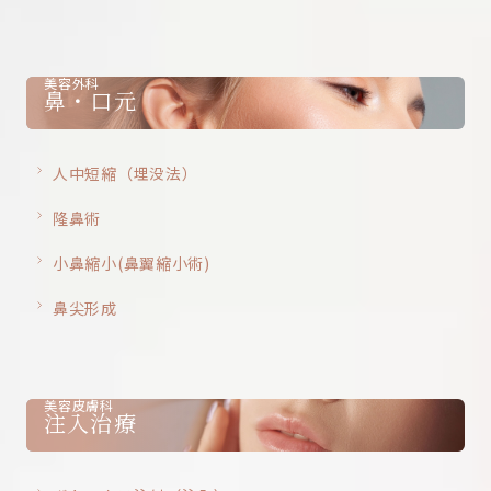
美容外科
鼻・口元
人中短縮（埋没法）
隆鼻術
小鼻縮小(鼻翼縮小術)
鼻尖形成
美容皮膚科
注入治療