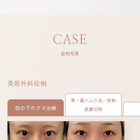
CASE
症例写真
美容外科症例
表・裏ハムラ法／余剰
目の下のクマ治療
皮膚切除