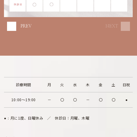
PREV
NEXT
診療時間
月
火
水
木
金
土
日祝
10:00～19:00
－
〇
〇
－
〇
〇
●
月に1度、日曜休み ／ 休診日：月曜、木曜
●：